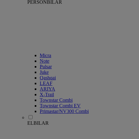
PERSONBILAR
Micra
Note
Pulsar
Juke
Qashqai
LEAF
ARIYA
X-Trail
Townstar Combi
Townstar Combi EV
Primastar/NV300 Combi
ELBILAR