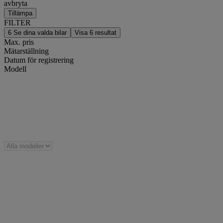
avbryta
Tillämpa
FILTER
6
Se dina valda bilar
Visa
6
resultat
Max. pris
Mätarställning
Datum för registrering
Modell