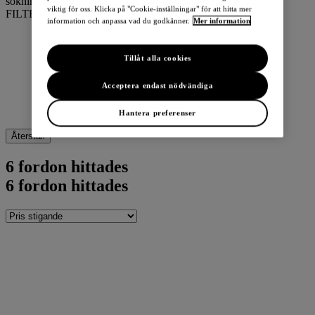
sökning.
viktig för oss. Klicka på "Cookie-inställningar" för att hitta mer
FILTER
information och anpassa vad du godkänner.
Mer information
Tillåt alla cookies
Acceptera endast nödvändiga
Hantera preferenser
Återställ
6
fordon hittades
6
fordon hittades