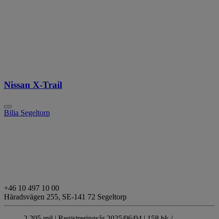
Nissan X-Trail
Bilia Segeltorp
+46 10 497 10 00
Häradsvägen 255,
SE-141 72 Segeltorp
2 205 mil |
Registreringsår 2025/06/04 |
158 hk /